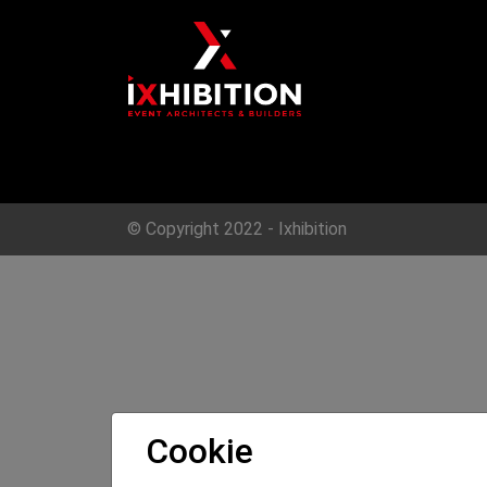
#8 : pour rental
#9 : pour good deals
© Copyright 2022 - Ixhibition
Cookie